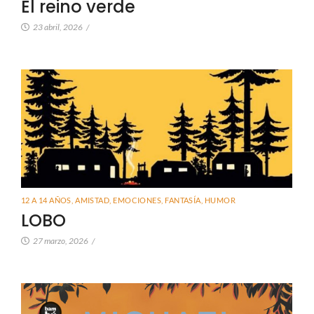
El reino verde
23 abril, 2026
/
12 A 14 AÑOS
,
AMISTAD
,
EMOCIONES
,
FANTASÍA
,
HUMOR
LOBO
27 marzo, 2026
/