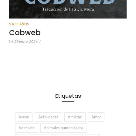
9 A 11 AÑOS
Cobweb
20 enero, 2026
/
Etiquetas
Acoso
Actividades
Amistad
Amor
Animales
Animales humanizados