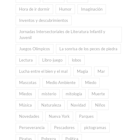
Hora de ir dormir
Humor
Imaginación
Inventos y descubrimientos
Jornadas Intersectoriales de Literatura Infantil y
Juvenil
Juegos Olímpicos
La sonrisa de los peces de piedra
Lectura
Libro-juego
lobos
Lucha entre el bien y el mal
Magia
Mar
Mascotas
Medio Ambiente
Miedo
Miedos
misterio
mitología
Muerte
Música
Naturaleza
Navidad
Niños
Novedades
Nueva York
Parques
Perseverancia
Pescadores
pictogramas
Piratas
Pobreza
Política